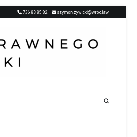
736 83 85 82
szymon.zywicki@wroc.law